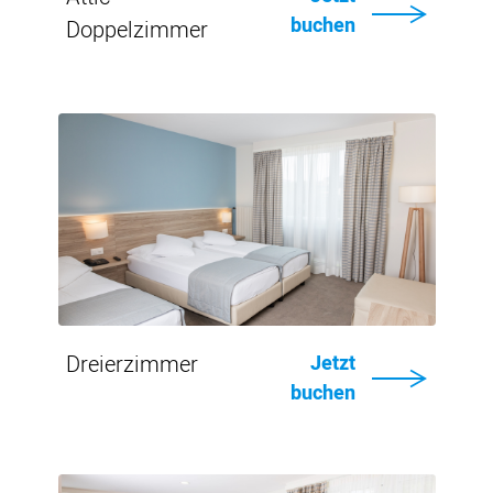
buchen
Doppelzimmer
Von
CHF
180.-
Einzelheiten
Dreierzimmer
Jetzt
Von
buchen
CHF
180.-