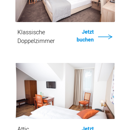
Klassische
Jetzt
buchen
Doppelzimmer
Von
CHF
144.-
Einzelheiten
Attic
Jetzt